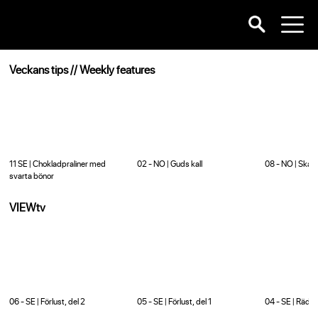
Veckans tips // Weekly features
11 SE | Chokladpraliner med
02 - NO | Guds kall
08 - NO | Skap
svarta bönor
VIEWtv
06 - SE | Förlust, del 2
05 - SE | Förlust, del 1
04 - SE | Rädsl