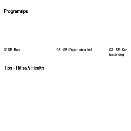
Programtips
01 SE | Ben
03 - SE | På jakt efter frid
03 - SE | Kam
ätstörning
Tips - Hälsa // Health